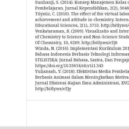
Sunhanji, S. (2014). Konsep Manajemen Kelas
Pembelajaran. Jurnal Kependidikan, 2(2), 3046. 
Tüysüz, C. (2010). The effect of the virtual lab
achievement and attitude in chemistry. Intern
Educational Sciences, 2(1), 3753. http://bitly.ws
Venkataraman, B. (2009). Visualizatio and Inte
of Chemistry to Science and Non-Science Stude
Of Chemistry, 10, 6269. http://bitly.ws/eZj6
Winda, N. (2016). Implementasi Kurikulum 20
Bahasa Indonesia Berbasis Teknologi Informa
STILISTIKA: Jurnal Bahasa, Sastra, Dan Pengaja
https://doi.org/10.33654/sti.v1i1.343
Yuliansah, Y. (2018). Efektivitas Media Pembe
Berbasis Animasi dalam Meningkatkan Motivasi
Jurnal Efisiensi-Kajian Ilmu Administrasi, XV(2
http://bitly.ws/eZjy