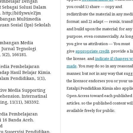
 Pembelajar Dengan
you could 1) share — copy and
 Sebagai Solusi Dalam
http://bitly.ws/eZjm
redistribute the material in any med
gembangan Multimedia
format; and 2) adapt — remix, trans
uan Sosial (Ips) Sekolah
and build upon the material; for any
purpose, even commercially. As long
engembangan Media
you give us attribution — You must
 Jurnal Tegnologi
give
appropriate credit
, provide a li
5(2), 166181.
the license, and
indicate if changes 
made
. You may do so in any reasona
 Media Pembelajaran
dap Hasil Belajar Kimia.
manner, but not in any way that sugg
lam Pendidikan, 1(1),
the licensor endorses you or your us
Entalpi Pendidikan Kimia also appli
active Media Supporting
Open Access toward each published
ehension. Internatinal
ng, 11(11), 383392.
articles, so the published content wil
available freely for public.
 Media Pembelajaran
i 16 Banda Aceh.
jd
aru Suoervisi Pendidikan.