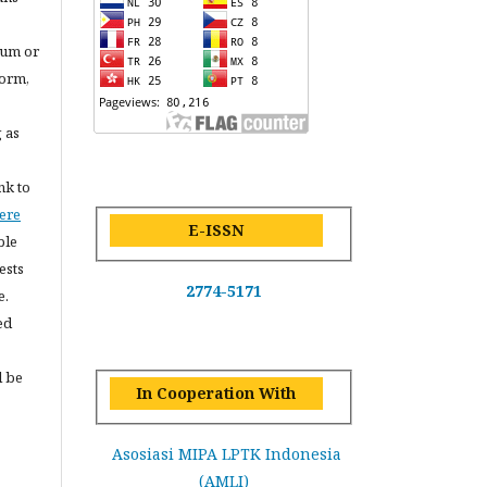
ium or
form,
 as
nk to
were
E-ISSN
ble
ests
2774-5171
e.
ed
l be
In Cooperation With
Asosiasi MIPA LPTK Indonesia
(AMLI)