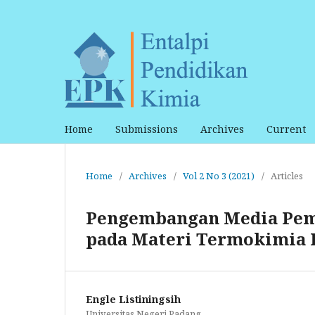
Home
Submissions
Archives
Current
Home
/
Archives
/
Vol 2 No 3 (2021)
/
Articles
Pengembangan Media Pemb
pada Materi Termokimia 
Engle Listiningsih
Universitas Negeri Padang