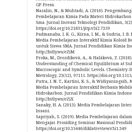
GP Press.
Nazalin, N., & Muhtadi, A. (2016). Pengembang
Pembelajaran Kimia Pada Materi Hidrokarbon 
Sma. Jurnal Inovasi Teknologi Pendidikan, 3(2)
https://doi.org/10.21831/jitp.v3i2.7359
Padmanaba, I. K. G., Kirna, I. M., & Sudria, I. 
Media Pembelajaran Interaktif Kimia Koloid 
untuk Siswa SMA. Jurnal Pendidikan Kimia Indo
http://bitly.ws/eZiM
Proka, M., Drozdíková, A., & Haláková, Z. (2018
Understanding of Chemical Equilibrium at Su
Macroscopic and Symbolic Levels. Chemistry-D
Metrology, 23(12), 97111. https://doi.org/10.15
Putra, I. N. T., Kartini, K. S., & Widiyaningsih,
Media Pembelajaran Interaktif Berbasis Mobil
Hidrokarbon. Jurnal Pendidikan Kimia Indonesi
http://bitly.ws/eZiX
Sanaky, H. A. (2013). Media Pembelajaran Interak
Insani.
Sapriyah, S. (2019). Media Pembelajaran dalam
Mengajar. Prosiding Seminar Nasional Pendidik
https://doi.org/10.35446/diklatreview.v3i1.349