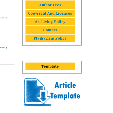
Author Fees
Copyright And Licences
kimia
Archiving Policy
Contact
Plagiarism Policy
kimia
Template