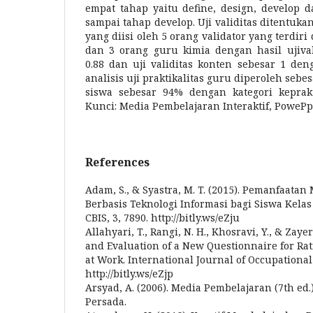
empat tahap yaitu define, design, develop d
sampai tahap develop. Uji validitas ditentuka
yang diisi oleh 5 orang validator yang terdiri
dan 3 orang guru kimia dengan hasil ujival
0.88 dan uji validitas konten sebesar 1 deng
analisis uji praktikalitas guru diperoleh sebes
siswa sebesar 94% dengan kategori keprakt
Kunci: Media Pembelajaran Interaktif, PowePp
References
Adam, S., & Syastra, M. T. (2015). Pemanfaata
Berbasis Teknologi Informasi bagi Siswa Kela
CBIS, 3, 7890. http://bitly.ws/eZju
Allahyari, T., Rangi, N. H., Khosravi, Y., & Zaye
and Evaluation of a New Questionnaire for Rati
at Work. International Journal of Occupational
http://bitly.ws/eZjp
Arsyad, A. (2006). Media Pembelajaran (7th ed.
Persada.