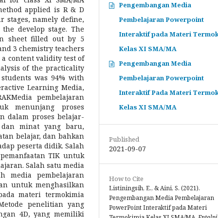
Pengembangan Media
method applied is R & D
 stages, namely define,
Pembelajaran Powerpoint
 the develop stage. The
Interaktif pada Materi Termo
n sheet filled out by 5
 and 3 chemistry teachers
Kelas XI SMA/MA
 a content validity test of
Pengembangan Media
lysis of the practicality
e students was 94% with
Pembelajaran Powerpoint
eractive Learning Media,
Interaktif Pada Materi Termo
RAKMedia pembelajaran
tuk menunjang proses
Kelas XI SMA/MA
n dalam proses belajar-
 dan minat yang baru,
tan belajar, dan bahkan
Published
ap peserta didik. Salah
2021-09-07
 pemanfaatan TIK untuk
ajaran. Salah satu media
ah media pembelajaran
How to Cite
juan untuk menghasilkan
Listiningsih, E., & Aini, S. (2021).
pada materi termokimia
Pengembangan Media Pembelajaran
Metode penelitian yang
PowerPoint Interaktif pada Materi
gan 4D, yang memiliki
Termokimia Kelas XI SMA/MA.
Entalpi