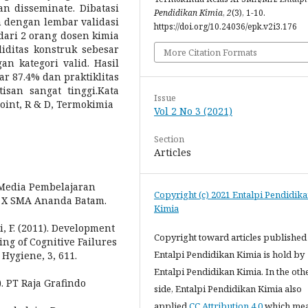
an disseminate. Dibatasi
Pendidikan Kimia
,
2
(3), 1-10.
n dengan lembar validasi
https://doi.org/10.24036/epk.v2i3.176
 dari 2 orang dosen kimia
iditas konstruk sebesar
More Citation Formats
an kategori valid. Hasil
ar 87.4% dan praktiklitas
isan sangat tinggi.Kata
Issue
oint, R & D, Termokimia
Vol 2 No 3 (2021)
Section
Articles
n Media Pembelajaran
Copyright (c) 2021 Entalpi Pendidik
s X SMA Ananda Batam.
Kimia
ri, F. (2011). Development
Copyright toward articles published
ng of Cognitive Failures
Entalpi Pendidikan Kimia is hold by
 Hygiene, 3, 611.
Entalpi Pendidikan Kimia. In the oth
). PT Raja Grafindo
side, Entalpi Pendidikan Kimia also
applied
CC Attribution 4.0
which me