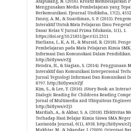
Atapukang, N. (2016). Kreatif Membelajarkan
Menggunakan Media Pembelajaran yang Tepat
Berkomunikasi. Ejournal Undiksha, 17(2), 4552. 
Fanny, A. M., & Suardiman, S. P. (2013). Pen
Interaktif Untuk Mata Pelajaran Ilmu Pengetah
Dasar Kelas V. Jurnal Prima Edukasia, 1(1), 1.
https://doi.org/10.21831/jpe.v1i1.2311
Harliana, I., K, A. H., & Mursid, R. (2018). P
Pembelajaran pada Mata Pelajaran Kimia SMK.
Informasi Dan Komunokasi Dalam Pendidikan, 
http://bitly.ws/eZjj
Hendra, H., & Siagian, S. (2014). Penggunaan
Interaktif dan Komunikasi Interpersonal Terha
Jurnal Tegnologi Informasi Dan Komunikasi Da
8797. http://bitly.ws/eZjf
Kim, S., & Lee, Y. (2016). iStory Book: an Inter
Dialogic Reading for Childrens Reading Compr
Jornal of Multimedia and Ubiquitous Engineeri
http://bitly.ws/eZj5
Mardiah, A., & Akbar, S. A. (2018). Efektivitas
Terhadap Hasi Belajar Kimia Siswa SMA Neger
Lantanida Journal, 6(1), 4958. http://bitly.ws/eZ
Mukhtar, M., & Iskandar, I. (2009). Orientasi B