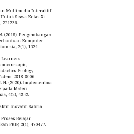
an Multimedia Interaktif
Untuk Siswa Kelas Xi
, 221236.
B. N. (2018). Pengembangan
Berbantuan Komputer
nesia, 2(1), 1524.
). Learners
bmicroscopic,
idactics-Ecology-
15/cdem-2018-0006
 N. N. (2020). Implementasi
e pada Materi
a, 4(2), 4352.
tif-Inovatif. Safiria
 Proses Belajar
an FKIP, 2(1), 470477.