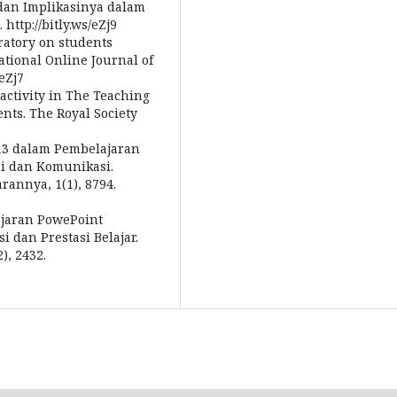
 dan Implikasinya dalam
http://bitly.ws/eZj9
oratory on students
ational Online Journal of
/eZj7
ractivity in The Teaching
nts. The Royal Society
13 dalam Pembelajaran
si dan Komunikasi.
rannya, 1(1), 8794.
lajaran PowePoint
 dan Prestasi Belajar.
), 2432.