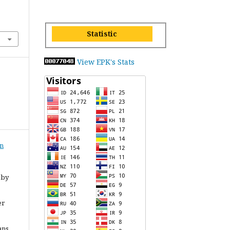
Statistic
View EPK's Stats
an
 by
er
ans