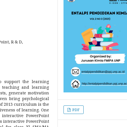
oint, R & D,
o support the learning
 teaching and learning
sts, generate motivation
even bring psychological
of 2013 curriculum is the
PDF
tiveness of learning. One
 interactive PowerPoint
s interactive PowerPoint
al for class XI SMA/MA