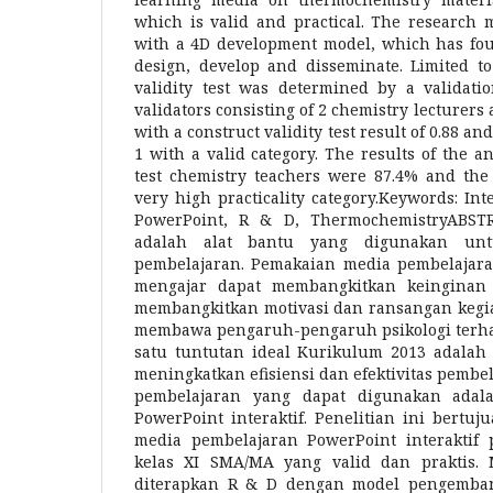
which is valid and practical. The research 
with a 4D development model, which has four
design, develop and disseminate. Limited to
validity test was determined by a validatio
validators consisting of 2 chemistry lecturers
with a construct validity test result of 0.88 and
1 with a valid category. The results of the ana
test chemistry teachers were 87.4% and th
very high practicality category.Keywords: Int
PowerPoint, R & D, ThermochemistryABST
adalah alat bantu yang digunakan un
pembelajaran. Pemakaian media pembelajara
mengajar dapat membangkitkan keinginan
membangkitkan motivasi dan ransangan kegia
membawa pengaruh-pengaruh psikologi terhad
satu tuntutan ideal Kurikulum 2013 adalah
meningkatkan efisiensi dan efektivitas pembel
pembelajaran yang dapat digunakan adal
PowerPoint interaktif. Penelitian ini bertu
media pembelajaran PowerPoint interaktif 
kelas XI SMA/MA yang valid dan praktis. 
diterapkan R & D dengan model pengemban