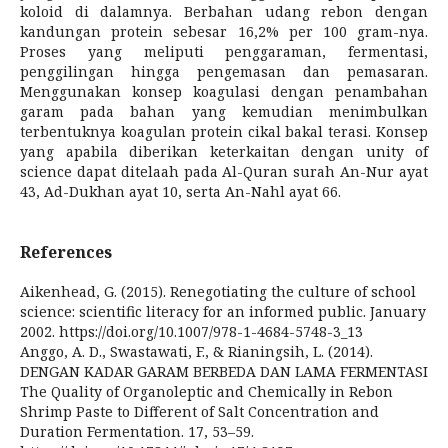
koloid di dalamnya. Berbahan udang rebon dengan
kandungan protein sebesar 16,2% per 100 gram-nya.
Proses yang meliputi penggaraman, fermentasi,
penggilingan hingga pengemasan dan pemasaran.
Menggunakan konsep koagulasi dengan penambahan
garam pada bahan yang kemudian menimbulkan
terbentuknya koagulan protein cikal bakal terasi. Konsep
yang apabila diberikan keterkaitan dengan unity of
science dapat ditelaah pada Al-Quran surah An-Nur ayat
43, Ad-Dukhan ayat 10, serta An-Nahl ayat 66.
References
Aikenhead, G. (2015). Renegotiating the culture of school
science: scientific literacy for an informed public. January
2002. https://doi.org/10.1007/978-1-4684-5748-3_13
Anggo, A. D., Swastawati, F., & Rianingsih, L. (2014).
DENGAN KADAR GARAM BERBEDA DAN LAMA FERMENTASI
The Quality of Organoleptic and Chemically in Rebon
Shrimp Paste to Different of Salt Concentration and
Duration Fermentation. 17, 53–59.