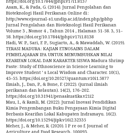
https://doi.org/10.17844/jphpi.v17i1.8137
Asam, K., & Pada, G. (2014). Jurnal Pengolahan dan
Bioteknologi Hasil Perikanan Online di :
http://www.ejournal-s1.undip.ac.id/index.php/jpbhp
Jurnal Pengolahan dan Bioteknologi Hasil Perikanan
Volume 3 , Nomor 4 , Tahun 2014 , Halaman 51-58. 3, 51–
58. https://doi.org/10.17844/jphpi.v17i1.8138
Hadi, W. P., Sari, F. P., Sugiarto, A., & Mawaddah, W. (2019).
TERASI MADURA : KAJIAN ETNOSAINS DALAM
PEMBELAJARAN IPA UNTUK MENUMBUHKAN NILAI
KEARIFAN LOKAL DAN KARAKTER SISWA Madura Shrimp
Paste : Study of Ethnoscience in Science Learning to
Improve Student ’ s Local Wisdom and Character. 10(1),
45–55. https://doi.org/10.20527/quantum.v10i1.5877
Ilmiah, J., Dan, P., & Bone, F. (2022). (jurnal ilmiah
perikanan dan kelautan). 14(2), 176–202.
https://doi.org/10.31941/penaakuatika.v21i2
Mau, I., & Ramli, M. (2022). Jurnal Inovasi Pendidikan
Kimia Pengembangan Buku Pengayaan Kimia Digital
Berbasis Kearifan Lokal Kabupaten Indramayu. 16(2).
https://doi.org/10.15294/jipk.v16i2.32335
Meher, J., & Meher, R. (2020). l P re oo f. Journal of
Agriculture and Food Research, 100093.