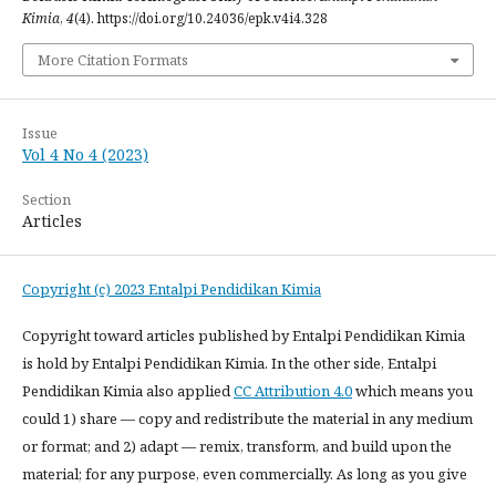
Kimia
,
4
(4). https://doi.org/10.24036/epk.v4i4.328
More Citation Formats
Issue
Vol 4 No 4 (2023)
Section
Articles
Copyright (c) 2023 Entalpi Pendidikan Kimia
Copyright toward articles published by Entalpi Pendidikan Kimia
is hold by Entalpi Pendidikan Kimia. In the other side, Entalpi
Pendidikan Kimia also applied
CC Attribution 4.0
which means you
could 1) share — copy and redistribute the material in any medium
or format; and 2) adapt — remix, transform, and build upon the
material; for any purpose, even commercially. As long as you give