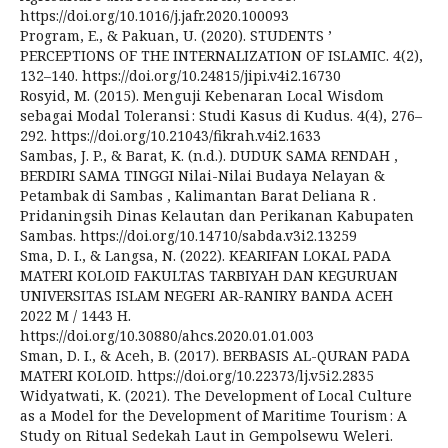
https://doi.org/10.1016/j.jafr.2020.100093
Program, E., & Pakuan, U. (2020). STUDENTS ’
PERCEPTIONS OF THE INTERNALIZATION OF ISLAMIC. 4(2),
132–140. https://doi.org/10.24815/jipi.v4i2.16730
Rosyid, M. (2015). Menguji Kebenaran Local Wisdom
sebagai Modal Toleransi : Studi Kasus di Kudus. 4(4), 276–
292. https://doi.org/10.21043/fikrah.v4i2.1633
Sambas, J. P., & Barat, K. (n.d.). DUDUK SAMA RENDAH ,
BERDIRI SAMA TINGGI Nilai-Nilai Budaya Nelayan &
Petambak di Sambas , Kalimantan Barat Deliana R .
Pridaningsih Dinas Kelautan dan Perikanan Kabupaten
Sambas. https://doi.org/10.14710/sabda.v3i2.13259
Sma, D. I., & Langsa, N. (2022). KEARIFAN LOKAL PADA
MATERI KOLOID FAKULTAS TARBIYAH DAN KEGURUAN
UNIVERSITAS ISLAM NEGERI AR-RANIRY BANDA ACEH
2022 M / 1443 H.
https://doi.org/10.30880/ahcs.2020.01.01.003
Sman, D. I., & Aceh, B. (2017). BERBASIS AL-QURAN PADA
MATERI KOLOID. https://doi.org/10.22373/lj.v5i2.2835
Widyatwati, K. (2021). The Development of Local Culture
as a Model for the Development of Maritime Tourism : A
Study on Ritual Sedekah Laut in Gempolsewu Weleri.