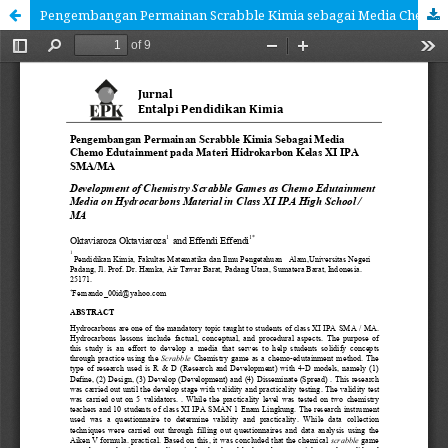
Pengembangan Permainan Scrabble Kimia sebagai Media Chemo Edutainment pada Materi Hidrokarbon Kelas XI IPA SMA/MA