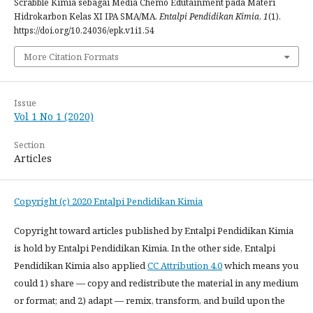
Scrabble Kimia sebagai Media Chemo Edutainment pada Materi
Hidrokarbon Kelas XI IPA SMA/MA.
Entalpi Pendidikan Kimia
,
1
(1).
https://doi.org/10.24036/epk.v1i1.54
More Citation Formats
Issue
Vol 1 No 1 (2020)
Section
Articles
Copyright (c) 2020 Entalpi Pendidikan Kimia
Copyright toward articles published by Entalpi Pendidikan Kimia
is hold by Entalpi Pendidikan Kimia. In the other side, Entalpi
Pendidikan Kimia also applied
CC Attribution 4.0
which means you
could 1) share — copy and redistribute the material in any medium
or format; and 2) adapt — remix, transform, and build upon the