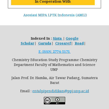
In Cooperation With
Asosiasi MIPA LPTK Indonesia (AMLI)
Indexed In :
Sinta
|
Google
Scholar
|
Garuda
|
Crossref
|
Road
|
E-ISSN: 2774-5171
Chemistry Education Study Programme Chemistry
Department Faculty of Mathematics and Science
UNP
Jalan Prof. Dr. Hamka, Air Tawar Padang, Sumatera
Barat
Email :
entalpipendidikan@ppj.unp.ac.id