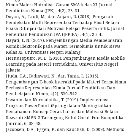
Kimia Materi Hidrolisis Garam SMA kelas XI. Jurnal
Pendidikan Kimia (JPK)., 4(2), 23–31.
Doyan, A., Taufi, M., dan Anjani, R. (2018). Pengaruh
Pendekatan Multi Representasi Terhadap Hasil Belajar
Fisika Ditinjau dari Motivasi Belajar Peserta didik. Jurnal
Penelitian Pendidikan IPA (JPPIPA)., 4(1), 35–45.
Hayati, E. N. (2017). Pengembangan Media Pembelajaran
Komik Elektronik pada Materi Termokimia untuk Siswa
Kelas XI. Universitas Negeri Malang.
Hernuseputro, M. B. (2016). Pengembangan Media Mobile
Learning pada Materi Termokimia. Universitas Negeri
Jakarta.
Huda, T.A., Fadiawati, N., dan Tania, L. (2015).
Pengembangan E-book Interaktif pada Materi Termokimia
Berbasis Representasi Kimia. Jurnal Pendidikan Dan
Pembelajaran Kimia, 4(2), 530–542.
Irwanto dan Nurmalatika, T. (2019). Implementasi
Program PowerPoint-iSpring dalam Meningkatkan
Pemahaman Konsep Gerak Lurus dan Motivasi Belajar
Siswa di SMPN 2 Tarongong Kidul Garut. Edu Komputika
Journal, 6, 38–48.
Jacobsen, D.A., Eggen, P., dan Kauchak, D. (2009). Methods