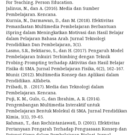
For Teaching. Person Education.
Jalinus, N., dan A. (2016). Media dan Sumber
Pembelajaran. Kencana.
Kurnia, N., Darmawan, D., dan M. (2018). Efektivitas
Pemanfaatan Multimedia Pembelajaran Berbantuan
iSpring dalam Meningkatkan Motivasi dan Hasil Belajar
dalam Pelajaran Bahasa Arab. Jurnal Teknologi
Pendidikan Dan Pembelajaran, 3(1).
Lasmo, S.R., Bektiarso, S., dan H. (2017). Pengaruh Model
Pembelajaran Inkuiri Terbimbing dengan Teknik
Probing-Prompting terhadap Aktivitas dan Hasil Belajar
Fisika di SMA. Jurnal Pembelajaran Fisika, 6(2), 162–167.
Munir. (2012). Multimedia Konsep dan Aplikasi dalam
Pendidikan. Alfabeta.
Pribadi, B. . (2017). Media dan Teknologi dalam
Pembelajaran. Kencana.
Puji, K. M., Gulo, G., dan Ibrahim, A. R. (2014).
Pengembangan Multimedia Interaktif untuk
Pembelajaran Bentuk Molekul di SMA. Jurnal Pendidikan
Kimia, 1(1), 59–65.
Rahman, T., dan Rochintaniawati, D. (2001). Efektivitas
Pertanyaan Pengarah Terhadap Penguasaan Konsep dan
Retensi Siswa dalam Pembelajaran Biologi. Jurnal