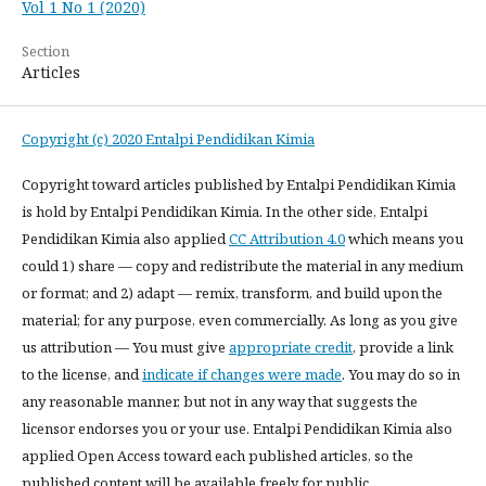
Vol 1 No 1 (2020)
Section
Articles
Copyright (c) 2020 Entalpi Pendidikan Kimia
Copyright toward articles published by Entalpi Pendidikan Kimia
is hold by Entalpi Pendidikan Kimia. In the other side, Entalpi
Pendidikan Kimia also applied
CC Attribution 4.0
which means you
could 1) share — copy and redistribute the material in any medium
or format; and 2) adapt — remix, transform, and build upon the
material; for any purpose, even commercially. As long as you give
us attribution — You must give
appropriate credit
, provide a link
to the license, and
indicate if changes were made
. You may do so in
any reasonable manner, but not in any way that suggests the
licensor endorses you or your use. Entalpi Pendidikan Kimia also
applied Open Access toward each published articles, so the
published content will be available freely for public.