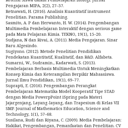
Pengajaran MIPA, 2(2), 27–37.
Retnawati, H. (2016). Analisis Kuantitatif instrument
Penelitian. Parama Publishing.
Sasmito, A. P dan Herwanto, H. W. (2014). Pengembangan
Multimedia Pembelajaran Interaktif dengan serious game
pada Mata Pelajaran Kimia. TEKNO, 19(1), 15–20.
Sudjana, N dan Rivai, A. (2011). Media Pengajaran. Sinar
Baru Algesindo.
Sugiyono. (2012). Metode Penelitian Pendidikan
Pendekatan Kuantitatif, Kualitatif, dan R&D. Alfabeta.
Sumarni, W., Sudramin., Kadarwati, S. (2013).
Pembelajaran Berbasis Multimedia Untuk Meningkatkan
Konsep Kimia dan Keterampilan Berpikir Mahsasiswa.
Jurnal Ilmu Pendidikan, 19(1), 69–77.
Suprapti, E. (2016). Pengembangan Perangkat
Pembelajaran Matematika Model Kooperatif Tipe STAD
dengan Media PowerpPoint iSpring pada Materi
Jajargenjang, Layang-layang, dan Trapesium di Kelas VII
SMP. Journal of Mathematics Education, Science and
Technology, 1(1), 57–68.
Susilana, Rudi dan Riyana, C. (2009). Media Pembelajaran:
Hakikat, Pengembangan, Pemanfaatan dan Penelitian. CV